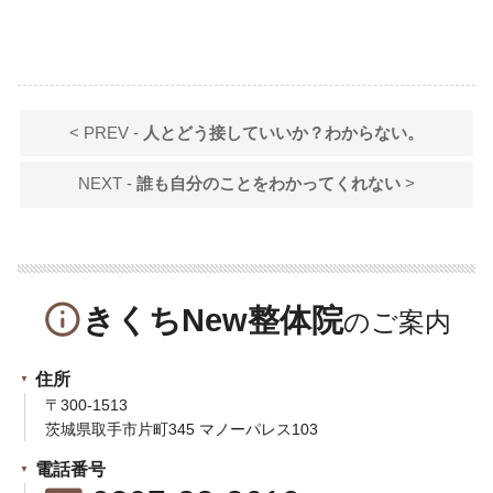
< PREV -
人とどう接していいか？わからない。
NEXT -
誰も自分のことをわかってくれない
>
info_outline
きくちNew整体院
住所
〒300-1513
茨城県取手市片町345 マノーパレス103
電話番号