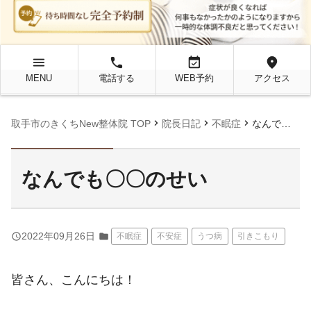
menu
local_phone
event_available
location_on
MENU
電話する
WEB予約
アクセス
chevron_right
chevron_right
chevron_right
取手市のきくちNew整体院 TOP
院長日記
不眠症
なんでも〇〇のせい
なんでも〇〇のせい
query_builder
2022年09月26日
folder
不眠症
不安症
うつ病
引きこもり
皆さん、こんにちは！