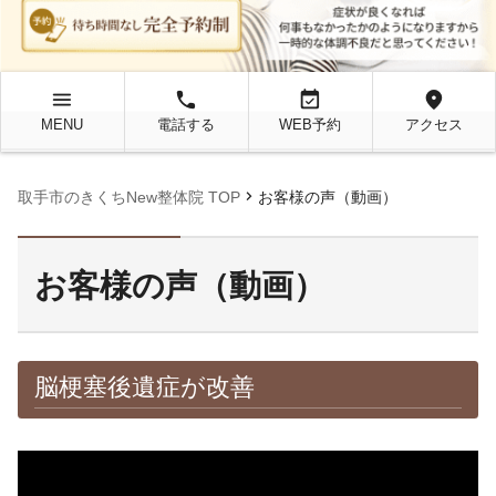
menu
local_phone
event_available
location_on
MENU
電話する
WEB予約
アクセス
chevron_right
取手市のきくちNew整体院 TOP
お客様の声（動画）
お客様の声（動画）
脳梗塞後遺症が改善