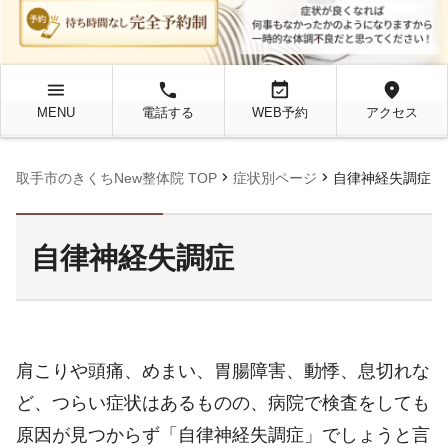
menu
local_phone
event_available
location_on
MENU
電話する
WEB予約
アクセス
chevron_right
chevron_right
取手市のきくちNew整体院 TOP
症状別ページ
自律神経失調症
自律神経失調症
肩こりや頭痛、めまい、胃腸障害、動悸、息切れな
ど、つらい症状はあるものの、病院で検査をしても
原因が見つからず「自律神経失調症」でしょうと言