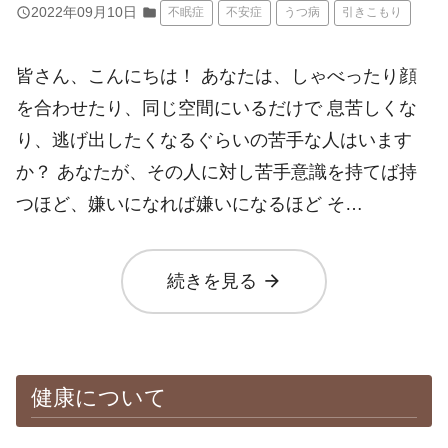
query_builder
2022年09月10日
folder
不眠症
不安症
うつ病
引きこもり
皆さん、こんにちは！ あなたは、しゃべったり顔
を合わせたり、同じ空間にいるだけで 息苦しくな
り、逃げ出したくなるぐらいの苦手な人はいます
か？ あなたが、その人に対し苦手意識を持てば持
つほど、嫌いになれば嫌いになるほど そ…
arrow_forward
続きを見る
健康について