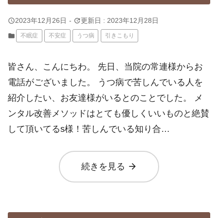
query_builder
update
2023年12月26日
-
更新日 : 2023年12月28日
folder
不眠症
不安症
うつ病
引きこもり
皆さん、こんにちわ。 先日、当院の常連様からお
電話がございました。 うつ病で苦しんでいる人を
紹介したい、お友達様がいるとのことでした。 メ
ンタル改善メソッドはとても優しくいいものと絶賛
して頂いてるs様！苦しんでいる知り合…
arrow_forward
続きを見る