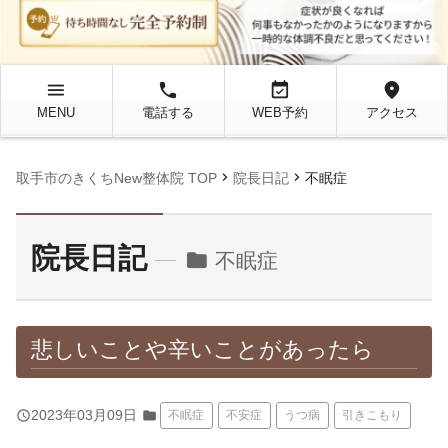
menu
local_phone
event_available
location_on
MENU
電話する
WEB予約
アクセス
chevron_right
chevron_right
取手市のきくちNew整体院 TOP
院長日記
不眠症
院長日記
folder
不眠症
悲しいことや辛いことがあったら
query_builder
2023年03月09日
folder
不眠症
不安症
うつ病
引きこもり