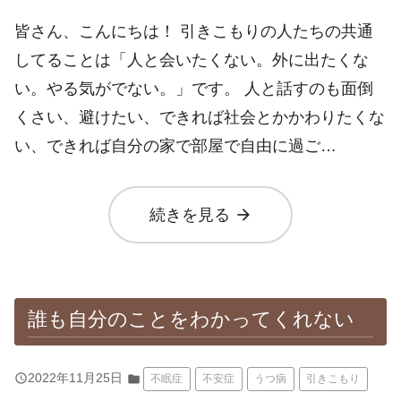
皆さん、こんにちは！ 引きこもりの人たちの共通
してることは「人と会いたくない。外に出たくな
い。やる気がでない。」です。 人と話すのも面倒
くさい、避けたい、できれば社会とかかわりたくな
い、できれば自分の家で部屋で自由に過ご…
arrow_forward
続きを見る
誰も自分のことをわかってくれない
query_builder
2022年11月25日
folder
不眠症
不安症
うつ病
引きこもり