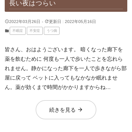
長い夜はつらい
query_builder
update
2022年03月26日
-
更新日 : 2022年05月16日
folder
不眠症
不安症
うつ病
皆さん、おはようございます。 暗くなった廊下を
薬を飲むために 何度も一人で歩いたことを忘れら
れません。静かになった廊下を一人で歩きながら部
屋に戻って ベットに入ってもなかなか眠れませ
ん。薬が効くまで時間がかかりますからね…
arrow_forward
続きを見る