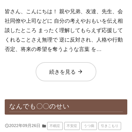
皆さん、こんにちは！ 親や兄弟、友達、先生、会
社同僚や上司などに 自分の考えやおもいを伝え相
談したところ まったく理解してもらえず応援して
くれることさえ無理で 逆に反対され、人格や行動
否定、将来の希望を奪うような言葉 を…
arrow_forward
続きを見る
なんでも〇〇のせい
query_builder
2022年09月26日
folder
不眠症
不安症
うつ病
引きこもり