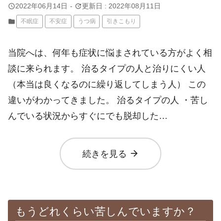
query_builder
update
2022年06月14日
-
更新日 : 2022年08月11日
folder
不眠症
不安症
うつ病
引きこもり
当院へは、何年も症状に悩まされている方がよく相
談に来られます。 治るタイプの人と治りにくい人
（本当は良くなるのに繰り返してしまう人） この
違いがわかってきました。 治るタイプの人 ・苦し
んでいる状況からすぐにでも脱却した…
arrow_forward
続きを見る
もうどれくらい苦しんでいますか？