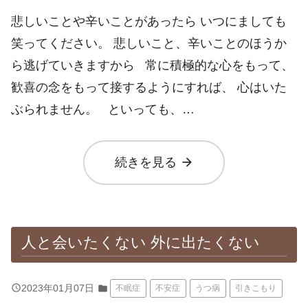
悲しいことや辛いことがあったら いつにましても
笑ってください。 悲しいこと、辛いことのほうか
ら逃げていきますから 常に積極的な心をもって、
歓喜の念をもって接するようにすれば、 心はいた
ぶられません。 といっても、…
arrow_forward
続きを見る
人と会いたくない 外に出たくない
query_builder
2023年01月07日
folder
不眠症
不安症
うつ病
引きこもり